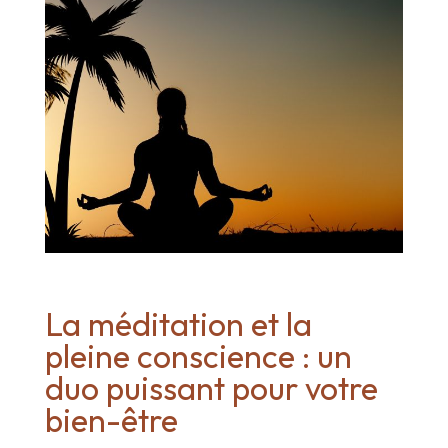
La méditation et la
pleine conscience : un
duo puissant pour votre
bien-être