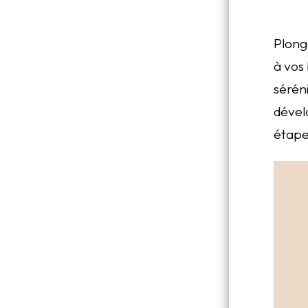
Plong
à vos 
sérén
dével
étape