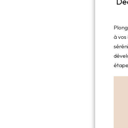
Dé
Plong
à vos 
sérén
dével
étape