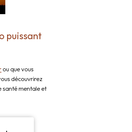
uo puissant
r
ou que vous
vous découvrirez
e santé mentale et