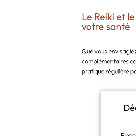
Le Reiki et l
votre santé
Que vous envisagie
complémentaires co
pratique régulière p
Dé
Plong