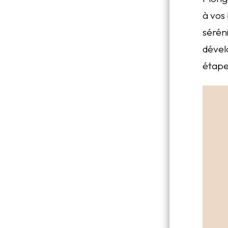
à vos 
sérén
dével
étape