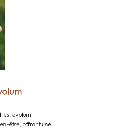
evolum
utres. evolum
en-être, offrant une