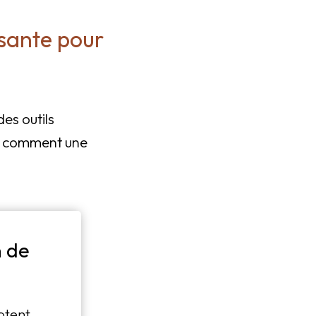
ssante pour
des outils
z comment une
 de
ptent