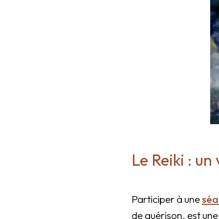
Le Reiki : u
Participer à une
séa
de guérison, est une