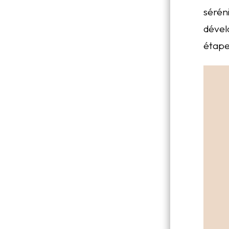
sérén
dével
étape