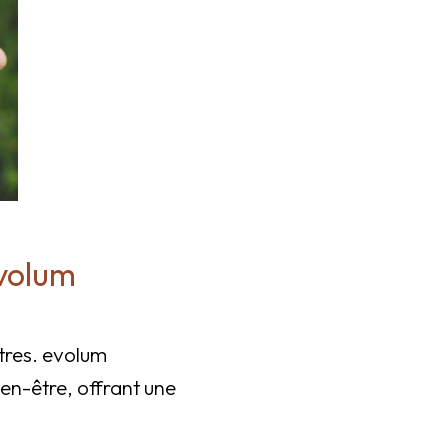
evolum
utres. evolum
en-être, offrant une