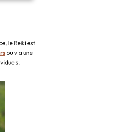
, le Reiki est
ers
ou via une
viduels.