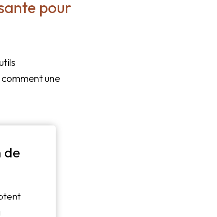
ssante pour
utils
z comment une
 de
ptent
a