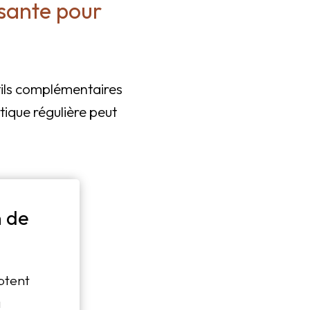
ssante pour
utils complémentaires
que régulière peut
 de
ptent
a