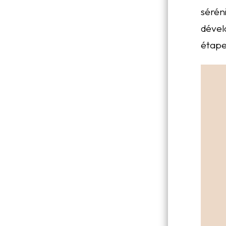
sérén
dével
étape