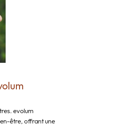
evolum
utres. evolum
en-être, offrant une